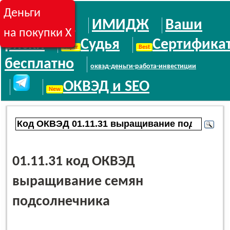
Деньги
LSI
ИМИДЖ
Ваши
на покупки X
риски
Судья
Сертифика
бесплатно
оквэд-деньги-работа-инвестиции
ОКВЭД и SEO
01.11.31 код ОКВЭД
выращивание семян
подсолнечника