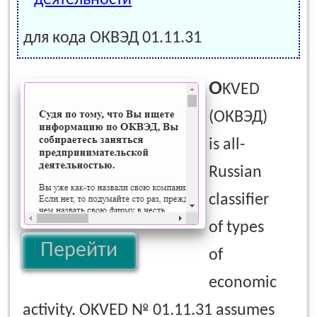
для кода ОКВЭД 01.11.31
O
KVED
(ОКВЭД)
is all-
Russian
classifier
of types
Перейти
of
economic
activity. OKVED № 01.11.31 assumes