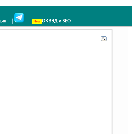
ОКВЭД и SEO
иции