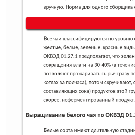
вручную. Норма для одного сборщика с
Все чаи классифицируются по уровню ферментации сока в собранном листе, выделяются
желтые, белые, зеленые, красные виды
ОКВЭД 01.27.1 предполагает, что зеле
сокращения влаги на 30-40% (в течени
позволяют прожаривать сырье сразу п
котлах за полчаса), потом скручивают
составляющих сока) продуктов этой гр
скорее, неферментированный продукт.
Выращивание белого чая по ОКВЭД 01.
Белые сорта имеют длительную стадию завяливания (несколько дней), после чего сырье