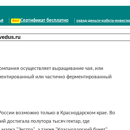
ья
Сертификат бесплатно
оквэд-деньги-работа-инвест
ментированный или частично ферментированный
 достигала полутора тысяч гектар, где
арка "Экстра", а также "Краснодарский букет",