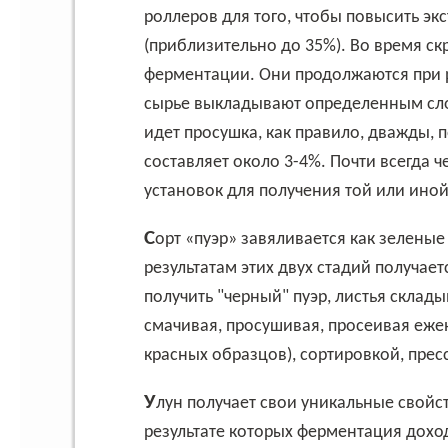
роллеров для того, чтобы повысить эк
(приблизительно до 35%). Во время ск
ферментации. Они продолжаются при 
сырье выкладывают определенным слое
идет просушка, как правило, дважды, 
составляет около 3-4%. Почти всегда
установок для получения той или иной
Сорт «пуэр» завяливается как зеленые сорта, потом прогревается как белый. По
результатам этих двух стадий получае
получить "черный" пуэр, листья склады
смачивая, просушивая, просеивая еже
красных образцов), сортировкой, пре
Улун получает свои уникальные свойства за счет многократного нагрева и охлаждения, в
результате которых ферментация дохо