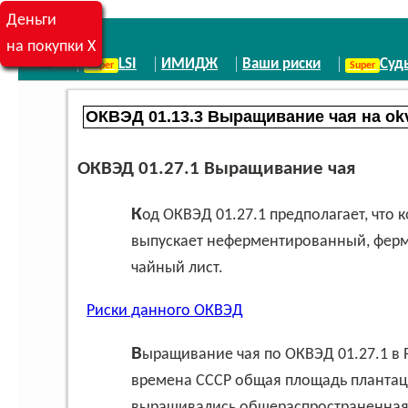
Деньги
на покупки X
LSI
ИМИДЖ
Ваши риски
Суд
ОКВЭД 01.27.1 Выращивание чая
Код ОКВЭД 01.27.1 предполагает, что компания осуществляет выращивание чая, или
выпускает неферментированный, фер
чайный лист.
Риски данного ОКВЭД
Выращивание чая по ОКВЭД 01.27.1 в России возможно только в Краснодарском крае. Во
времена СССР общая площадь плантаций
выращивались общераспространенная м