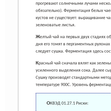
прогревают солнечными лучами несколь
обязательно). Ферментация белых чае
кустов не существует: выращивание ча
зеленоватые листья.
Желтый чай на первых двух стадиях обрабатывается так же, как зеленый. После этого 3
дня его томят в пергаментных рулонах
следует сушка. Ферментация здесь сос
Красный чай сначала вялят как зеленые разновидности, потом сминают, скручивают для
усиленного выделения сока. Далее сыр
Сушку производят стандартными мето
температуре 900С. Уровень ферментаци
ОКВЭД 01.27.1 Риски: