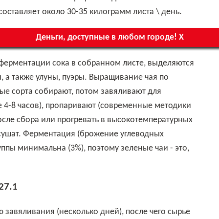
оставляет около 30-35 килограмм листа \ день.
Деньги, доступные в любом городе! Х
, а также улуны, пуэры. Выращивание чая по
ные сорта собирают, потом завяливают для
е 4-8 часов), пропаривают (современные методики
осле сбора или прогревать в высокотемпературных
, сушат. Ферментация (брожение углеводных
уппы минимальна (3%), поэтому зеленые чаи - это,
27.1