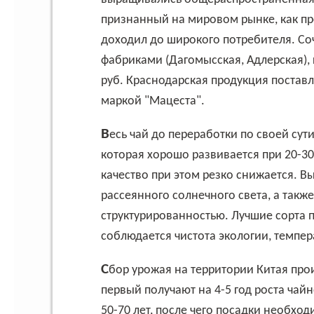
признанный на мировом рынке, как про
доходил до широкого потребителя. С
фабриками (Дагомысская, Адлерская), к
руб. Краснодарская продукция поставл
маркой "Мацеста".
Весь чай до переработки по своей сути является зеленым. Это теплолюбивая культура,
которая хорошо развивается при 20-30
качество при этом резко снижается. В
рассеянного солнечного света, а такж
структурированностью. Лучшие сорта 
соблюдается чистота экологии, темпер
Сбор урожая на территории Китая производится, как правило, два раза за год, при этом
первый получают на 4-5 год роста чай
50-70 лет, после чего посадки необхо