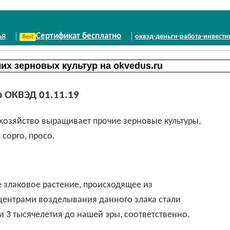
ья
Сертификат бесплатно
оквэд-деньги-работа-инвест
 ОКВЭД 01.11.19
сорго, просо.
центрами возделывания данного злака стали
и 3 тысячелетия до нашей эры, соответственно.