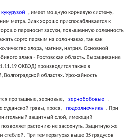
кукурузой
, имеет мощную корневую систему,
ним метра. Злак хорошо приспосабливается к
хорошо переносит засухи, повышенную соленность
ажать сорго первым на солончаках, так как
количество хлора, магния, натрия. Основной
ивого злака - Ростовская область. Выращивание
01.11.19 ОКВЭД) производится также в
й, Волгоградской областях. Урожайность
тся пропашные, зерновые,
зернобобовые
.
е суданской травы, проса,
подсолнечника
. При
олнительный защитный слой, имеющий
позволяет растению не засохнуть. Защитную же
и стеблей. При температурах выше 35 градусов