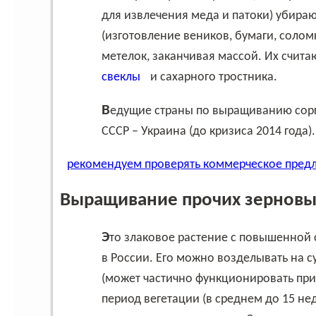
для извлечения меда и патоки) убира
(изготовление веников, бумаги, солом
метелок, заканчивая массой. Их счит
свеклы
и сахарного тростника.
Ведущие страны по выращиванию сорго – это США, а также Австралия, из стран бывшего
СССР – Украина (до кризиса 2014 года
рекомендуем проверять коммерческое пред
Выращивание прочих зерновых
Это злаковое растение с повышенной стойкостью, восемь видов которого произрастают
в России. Его можно возделывать на с
(может частично функционировать при 
период вегетации (в среднем до 15 нед