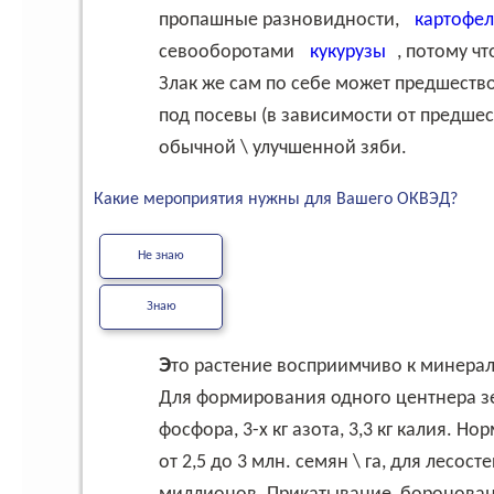
пропашные разновидности,
картофел
севооборотами
кукурузы
, потому ч
Злак же сам по себе может предшеств
под посевы (в зависимости от предшес
обычной \ улучшенной зяби.
Какие мероприятия нужны для Вашего ОКВЭД?
Не знаю
Знаю
Это растение восприимчиво к минеральным удобрениям, микроэлементам и органике.
Для формирования одного центнера зер
фосфора, 3-х кг азота, 3,3 кг калия. 
от 2,5 до 3 млн. семян \ га, для лесос