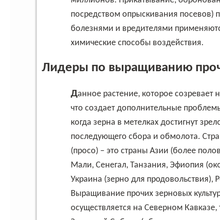
миллионов. Прикатывание, бороновани
посредством опрыскивания посевов) п
болезнями и вредителями применяются
химические способы воздействия.
Лидеры по выращиванию прочи
Данное растение, которое созревает неодновременно, достаточно активно осыпается,
что создает дополнительные проблемы 
когда зерна в метелках достигнут зре
последующего сбора и обмолота. Стр
(просо) – это страны Азии (более поло
Мали, Сенегал, Танзания, Эфиопия (ок
Украина (зерно для продовольствия), 
Выращивание прочих зерновых культур 
осуществляется на Северном Кавказе,