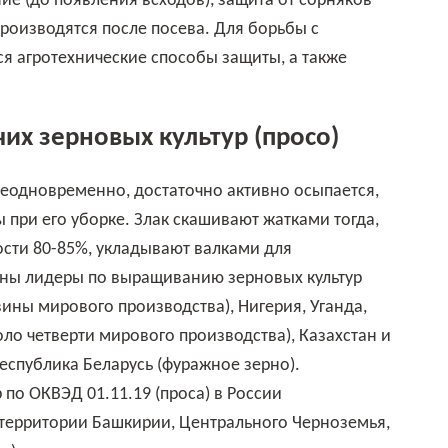
е (до появления всходов), защита от сорняков
роизводятся после посева. Для борьбы с
 агротехнические способы защиты, а также
х зерновых культур (просо)
при его уборке. Злак скашивают жатками тогда,
лости 80-85%, укладывают валками для
аны лидеры по выращиванию зерновых культур
вины мирового производства), Нигерия, Уганда,
оло четверти мирового производства), Казахстан и
Республика Беларусь (фуражное зерно).
по ОКВЭД 01.11.19 (проса) в России
 территории Башкирии, Центрального Черноземья,