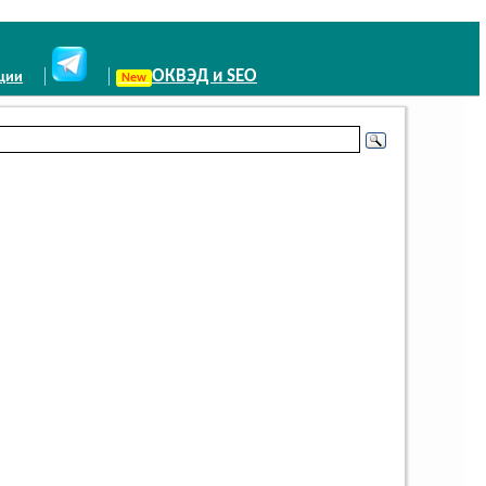
ОКВЭД и SEO
иции