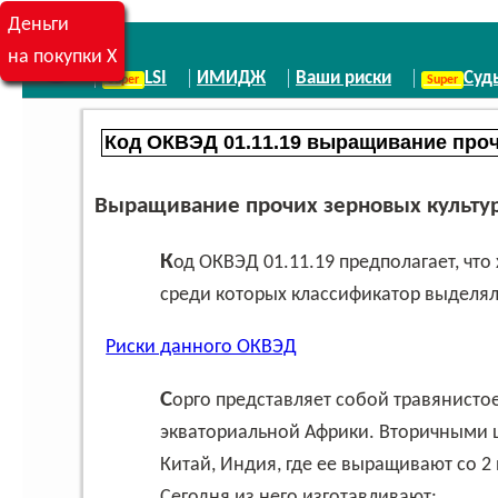
Деньги
на покупки X
LSI
ИМИДЖ
Ваши риски
Суд
Выращивание прочих зерновых культур
Код ОКВЭД 01.11.19 предполагает, что хозяйство выращивает прочие зерновые культуры,
среди которых классификатор выделял 
Риски данного ОКВЭД
Сорго представляет собой травянистое злаковое растение, происходящее из
экваториальной Африки. Вторичными 
Китай, Индия, где ее выращивают со 2 
Сегодня из него изготавливают: