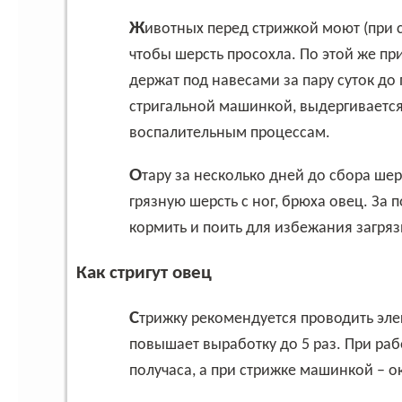
Животных перед стрижкой моют (при сильном загрязнении) не позже, чем за неделю,
чтобы шерсть просохла. По этой же п
держат под навесами за пару суток до
стригальной машинкой, выдергивается 
воспалительным процессам.
Отару за несколько дней до сбора шерсти очищают от сорной растительности, остригают
грязную шерсть с ног, брюха овец. За
кормить и поить для избежания загря
Как стригут овец
Стрижку рекомендуется проводить электростригальным инструментом, который
повышает выработку до 5 раз. При ра
получаса, а при стрижке машинкой – о