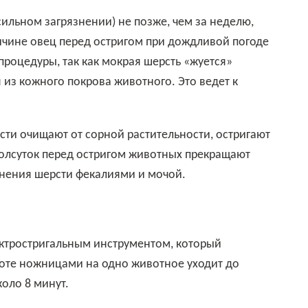
ричине овец перед остригом при дождливой погоде
 процедуры, так как мокрая шерсть «жуется»
из кожного покрова животного. Это ведет к
 полсуток перед остригом животных прекращают
знения шерсти фекалиями и мочой.
боте ножницами на одно животное уходит до
коло 8 минут.