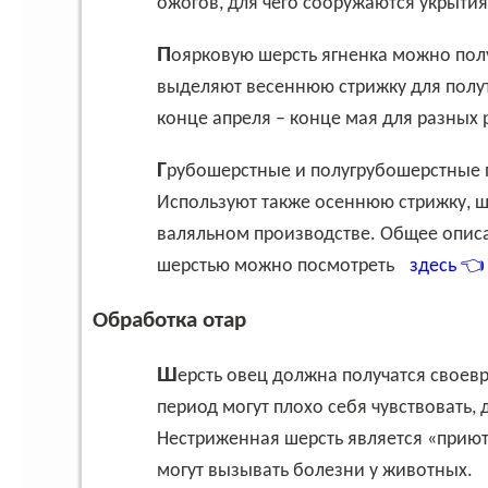
ожогов, для чего сооружаются укрытия
Поярковую шерсть ягненка можно получить в возрасте 5-7 месяцев. В дальнейшем
выделяют весеннюю стрижку для полут
конце апреля – конце мая для разных 
Грубошерстные и полугрубошерстные породы стригутся весной, во время начала линьки.
Используют также осеннюю стрижку, ш
валяльном производстве. Общее опис
шерстью можно посмотреть
здесь 
Обработка отар
Шерсть овец должна получатся своевременно, так как без стрижки животные в летний
период могут плохо себя чувствовать,
Нестриженная шерсть является «приют
могут вызывать болезни у животных.