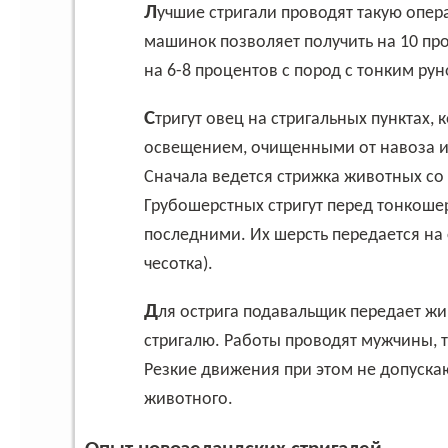
Лучшие стригали проводят такую операцию за 3 минуты. Кроме того, применение
машинок позволяет получить на 10 пр
на 6-8 процентов с пород с тонким рун
Стригут овец на стригальных пунктах, которые должны быть чистыми, с хорошим
освещением, очищенными от навоза и
Сначала ведется стрижка животных со 
Грубошерстных стригут перед тонкош
последними. Их шерсть передается на
чесотка).
Для острига подавальщик передает животное из специального загона на стеллаж к
стригалю. Работы проводят мужчины, т
Резкие движения при этом не допуска
животного.