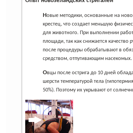
Опыт новозеландских стригалей
Новые методики, основанные на новозеландском опыте, предполагают посадку овцы на
крестец, что создает меньшую физичес
для животного. При выполнении работ
площади, так как снижается качество
после процедуры обрабатывают в обя
средством, отпугивающим насекомых.
Овцы после острига до 10 дней обладают пониженной (на 1,5-2 градуса) из-за отсутствия
шерсти температурой тела (гипотерми
50%). Поэтому их укрывают от солнечн