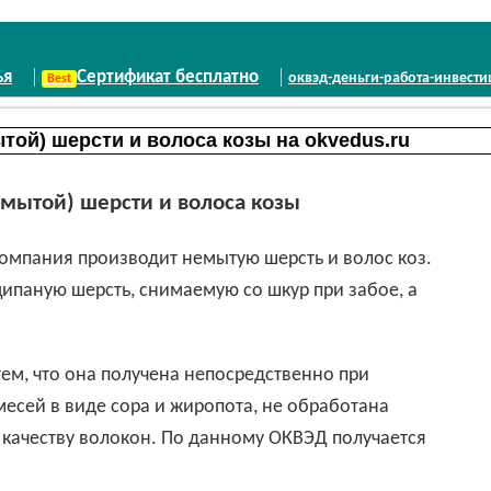
ья
Сертификат бесплатно
оквэд-деньги-работа-инвест
мытой) шерсти и волоса козы
компания производит немытую шерсть и волос коз.
ипаную шерсть, снимаемую со шкур при забое, а
месей в виде сора и жиропота, не обработана
качеству волокон. По данному ОКВЭД получается