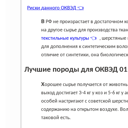
Риски данного ОКВЭД 👈
В РФ не произрастает в достаточном 
на другое сырье для производства тка
текстильные культуры 👈
, шерстяные
для дополнения к синтетическим волок
отличие от синтетики, она биологичес
Лучшие породы для ОКВЭД 01
Хорошее сырье получается от животных ангорской и советской шерстной породы. Здесь
выход достигает 3-4 кг у коз и 5-6 кг у 
особей настригают с советской шерст
содержанию на открытом воздухе. Воло
таковой есть.