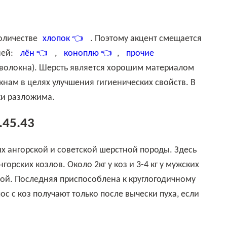
количестве
хлопок 👈
. Поэтому акцент смещается
ней:
лён 👈
,
коноплю 👈
,
прочие
 волокна). Шерсть является хорошим материалом
нам в целях улучшения гигиенических свойств. В
ки разложима.
.45.43
ангорских козлов. Около 2кг у коз и 3-4 кг у мужских
ной. Последняя приспособлена к круглогодичному
с с коз получают только после вычески пуха, если