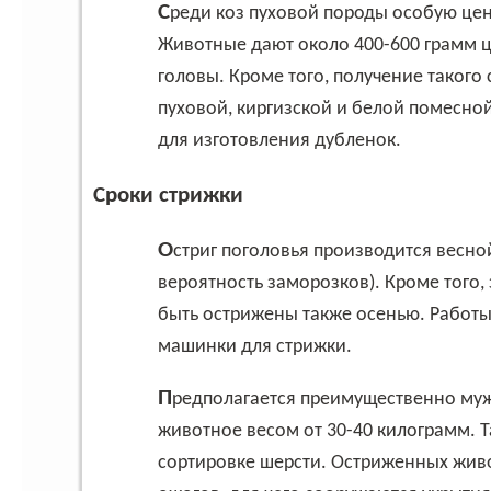
Среди коз пуховой породы особую ценность имеют оренбургские и придонские.
Животные дают около 400-600 грамм це
головы. Кроме того, получение такого
пуховой, киргизской и белой помесно
для изготовления дубленок.
Сроки стрижки
Остриг поголовья производится весной (в первой половине мая, когда минует
вероятность заморозков). Кроме того,
быть острижены также осенью. Работ
машинки для стрижки.
Предполагается преимущественно мужской труд, т.к. необходимо поворачивать
животное весом от 30-40 килограмм. 
сортировке шерсти. Остриженных живо