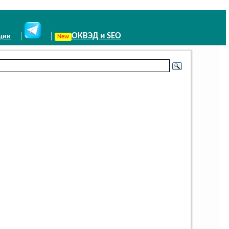
ОКВЭД и SEO
иции