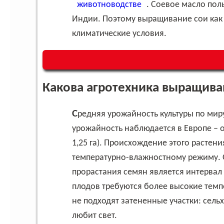
животноводстве
. Соевое масло пол
Индии. Поэтому выращивание сои как 
климатические условия.
Какова агротехника выращива
Средняя урожайность культуры по миру составляет около 1,7 тонн с га, при этом высокая
урожайность наблюдается в Европе – око
1,25 га). Происхождение этого растен
температурно-влажностному режиму. 
прорастания семян является интервал 
плодов требуются более высокие темп
не подходят затененные участки: сельх
любит свет.