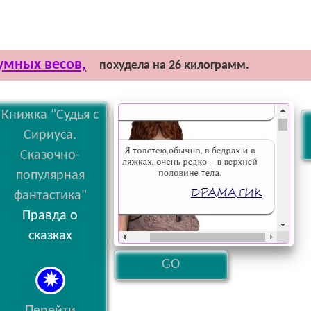
умных весов,
похудела на 26 килограмм.
Книжка "Судья с
Сириуса.
Сказочно-
популярная
фантастика"
Правда о
сказках
GO
Перейти