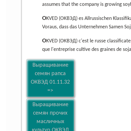
assumes that the company is growing soy
OKVED (ОКВЭД) es Allrussischen Klassifikator der Wirtschaftszweige. OKVED № 01.11.33 setzt
Voraus, dass das Unternehmen Samen Soj
OKVED (ОКВЭД) c'est le russe classificateur activites economiques. OKVED № 01.11.33 suppose
que l'entreprise cultive des graines de soja
Выращивание
семян рапса
ОКВЭД 01.11.32
=>
Выращивание
семян прочих
масличных
культур ОКВЭД