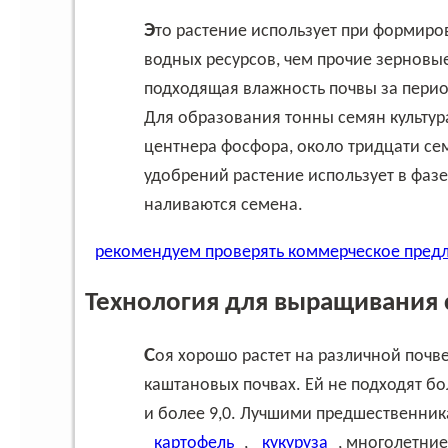
Это растение использует при формировании урожая значительно большее количество
водных ресурсов, чем прочие зерновые
подходящая влажность почвы за перио
Для образования тонны семян культура
центнера фосфора, около тридцати се
удобрений растение использует в фазе 
наливаются семена.
рекомендуем проверять коммерческое пред
Технология для выращивания 
Соя хорошо растет на различной почве, в том числе на черноземах, супесчанниках,
каштановых почвах. Ей не подходят бол
и более 9,0. Лучшими предшественник
картофель
,
кукуруза
, многолетние