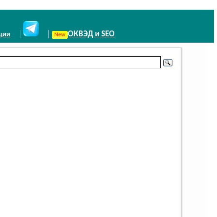
ОКВЭД и SEO
иции