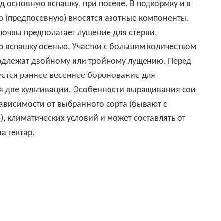
д основную вспашку, при посеве. В подкормку и в
ю (предпосевную) вносятся азотные компоненты.
почвы предполагает лущение для стерни,
ю вспашку осенью. Участки с большим количеством
одлежат двойному или тройному лущению. Перед
уется раннее весеннее боронование для
я две культивации. Особенности выращивания сои
ависимости от выбранного сорта (бывают с
, климатических условий и может составлять от
а гектар.