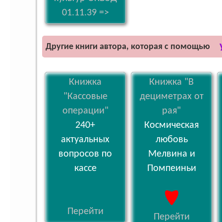
01.11.39 =>
Другие книги автора, которая с помощью
Книжка
Книжка "В
"Кассовые
дециметрах от
операции"
рая"
240+
Космическая
актуальных
любовь
вопросов по
Мелвина и
кассе
Помпеиньи
Перейти
Перейти