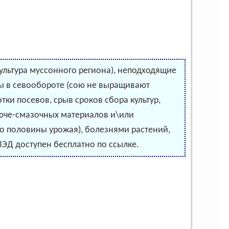
культура муссонного региона), неподходящие
ры в севообороте (сою не выращивают
тки посевов, срыв сроков сбора культур,
орюче-смазочных материалов и\или
до половины урожая), болезнями растений,
ВЭД доступен бесплатно по ссылке.