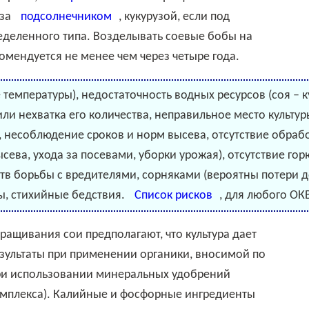
 за
подсолнечником
, кукурузой, если под
деленного типа. Возделывать соевые бобы на
комендуется не менее чем через четыре года.
е температуры), недостаточность водных ресурсов (соя – 
ли нехватка его количества, неправильное место культу
, несоблюдение сроков и норм высева, отсутствие обрабо
высева, ухода за посевами, уборки урожая), отсутствие г
ств борьбы с вредителями, сорняками (вероятны потери 
ы, стихийные бедствия.
Список рисков
, для любого ОК
зультаты при применении органики, вносимой по
при использовании минеральных удобрений
омплекса). Калийные и фосфорные ингредиенты