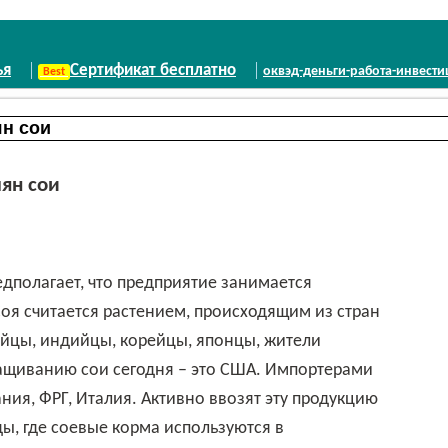
ья
Сертификат бесплатно
оквэд-деньги-работа-инвест
ян сои
я считается растением, происходящим из стран
айцы, индийцы, корейцы, японцы, жители
ащиванию сои сегодня – это США. Импортерами
ия, ФРГ, Италия. Активно ввозят эту продукцию
ы, где соевые корма используются в