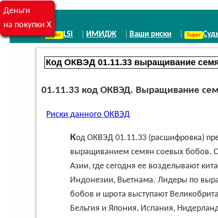
Деньги
на покупки X
LSI
ИМИДЖ
Ваши риски
Суд
01.11.33 код ОКВЭД. Выращивание сем
Риски данного ОКВЭД
Код ОКВЭД 01.11.33 (расшифровка) предполагает, что предприятие занимается
выращиванием семян соевых бобов. Со
Азии, где сегодня ее возделывают кит
Индонезии, Вьетнама. Лидеры по выр
бобов и шрота выступают Великобритан
Бельгия и Япония, Испания, Нидерланд