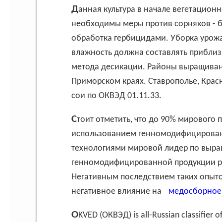
Данная культура в начале вегетационного периода растет неторопливо, поэтому
необходимы меры против сорняков - б
обработка гербицидами. Уборка урожа
влажность должна составлять приблизи
метода десикации. Районы выращиван
Приморском краях. Ставрополье, Крас
сои по ОКВЭД 01.11.33.
Стоит отметить, что до 90% мирового производства соевых бобов осуществляется с
использованием генномодифицирован
технологиями мировой лидер по выр
генномодифицированной продукции ра
Негативным последствием таких опыто
негативное влияние на
медосборное
OKVED (ОКВЭД) is all-Russian classifier of types of economic activity. OKVED № 01.11.33