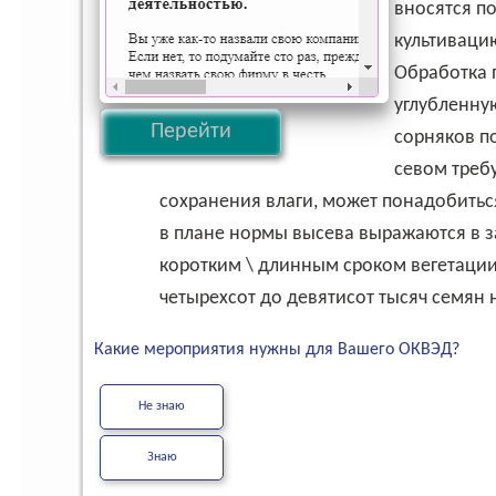
вносятся по
культиваци
Обработка 
углубленну
Перейти
сорняков п
севом треб
сохранения влаги, может понадобитьс
в плане нормы высева выражаются в з
коротким \ длинным сроком вегетации)
четырехсот до девятисот тысяч семян н
Какие мероприятия нужны для Вашего ОКВЭД?
Не знаю
Знаю